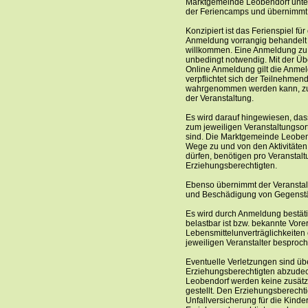
Marktgemeinde Leobendorf unter
der Feriencamps und übernimmt k
Konzipiert ist das Ferienspiel für
Anmeldung vorrangig behandelt 
willkommen. Eine Anmeldung zu d
unbedingt notwendig. Mit der Übe
Online Anmeldung gilt die Anmel
verpflichtet sich der Teilnehmend
wahrgenommen werden kann, zu 
der Veranstaltung.
Es wird darauf hingewiesen, da
zum jeweiligen Veranstaltungsor
sind. Die Marktgemeinde Leobend
Wege zu und von den Aktivitäten
dürfen, benötigen pro Veranstalt
Erziehungsberechtigten.
Ebenso übernimmt der Veranstalt
und Beschädigung von Gegenst
Es wird durch Anmeldung bestätig
belastbar ist bzw. bekannte Vore
Lebensmittelunverträglichkeiten
jeweiligen Veranstalter besproc
Eventuelle Verletzungen sind üb
Erziehungsberechtigten abzude
Leobendorf werden keine zusätz
gestellt. Den Erziehungsberechti
Unfallversicherung für die Kinde